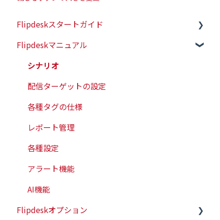
Flipdeskスタートガイド
Flipdeskマニュアル
初めての方はこちら
初期設定（タグ設置）
シナリオ
配信ターゲットの設定
各種タグの仕様
レポート管理
各種設定
アラート機能
AI機能
Flipdeskオプション