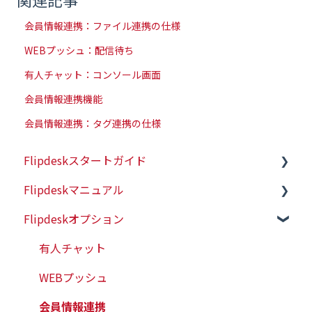
会員情報連携：ファイル連携の仕様
WEBプッシュ：配信待ち
有人チャット：コンソール画面
会員情報連携機能
会員情報連携：タグ連携の仕様
Flipdeskスタートガイド
Flipdeskマニュアル
初めての方はこちら
Flipdeskオプション
初期設定（タグ設置）
シナリオ
配信ターゲットの設定
有人チャット
各種タグの仕様
WEBプッシュ
レポート管理
会員情報連携