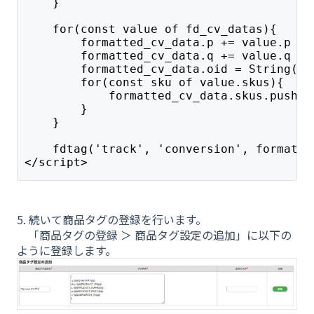
    }
    for(const value of fd_cv_datas){
        formatted_cv_data.p += value.p
        formatted_cv_data.q += value.q
        formatted_cv_data.oid = String(va
        for(const sku of value.skus){
            formatted_cv_data.skus.push(s
        }
    }
    fdtag('track', 'conversion', formatte
</script>
5. 続いて商品タグの登録を行います。
「商品タグの登録 ＞ 商品タグ設定の追加」に以下の
ように登録します。