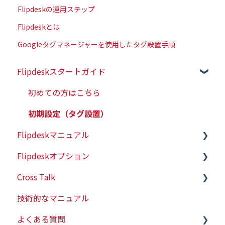
Flipdeskの運用ステップ
Flipdeskとは
Googleタグマネージャーを使用したタグ設置手順
Flipdeskスタートガイド
初めての方はこちら
初期設定（タグ設置）
Flipdeskマニュアル
Flipdeskオプション
シナリオ
Cross Talk
配信ターゲットの設定
有人チャット
技術的なマニュアル
各種タグの仕様
WEBプッシュ
スタートガイド
よくある質問
レポート管理
会員情報連携