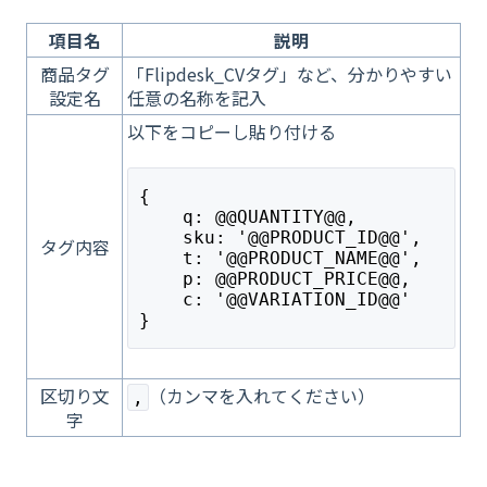
項目名
説明
商品タグ
「Flipdesk_CVタグ」など、分かりやすい
設定名
任意の名称を記入
以下をコピーし貼り付ける
{
    q: @@QUANTITY@@,
    sku: '@@PRODUCT_ID@@',
タグ内容
    t: '@@PRODUCT_NAME@@',
    p: @@PRODUCT_PRICE@@,
    c: '@@VARIATION_ID@@'
}
区切り文
（カンマを入れてください）
,
字