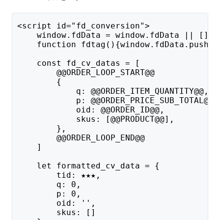
<script id="fd_conversion">
    window.fdData = window.fdData || [];
    function fdtag(){window.fdData.push(a
    const fd_cv_datas = [
        @@ORDER_LOOP_START@@
        {
            q: @@ORDER_ITEM_QUANTITY@@,
            p: @@ORDER_PRICE_SUB_TOTAL@@,
            oid: @@ORDER_ID@@,
            skus: [@@PRODUCT@@],
        },
        @@ORDER_LOOP_END@@
    ]
    let formatted_cv_data = {
        tid: ★★★,
        q: 0,
        p: 0,
        oid: '',
        skus: []