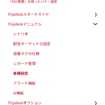
「AIが提案」を使ったバナー設定
Flipdeskスタートガイド
Flipdeskマニュアル
初めての方はこちら
初期設定（タグ設置）
シナリオ
配信ターゲットの設定
各種タグの仕様
レポート管理
各種設定
アラート機能
AI機能
Flipdeskオプション