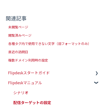
関連記事
未閲覧ページ
閲覧済みページ
各種タグ内で使用できない文字（旧フォーマットのみ）
直近の訪問日
複数ドメイン利用時の設定
Flipdeskスタートガイド
Flipdeskマニュアル
初めての方はこちら
初期設定（タグ設置）
シナリオ
配信ターゲットの設定