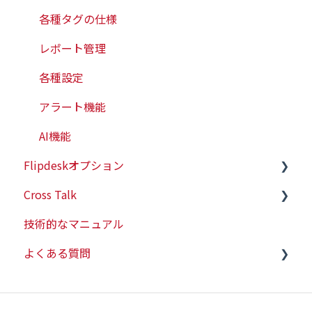
各種タグの仕様
レポート管理
各種設定
アラート機能
AI機能
Flipdeskオプション
Cross Talk
有人チャット
技術的なマニュアル
WEBプッシュ
スタートガイド
よくある質問
会員情報連携
ヒートマップ
技術的な情報
契約・請求関連