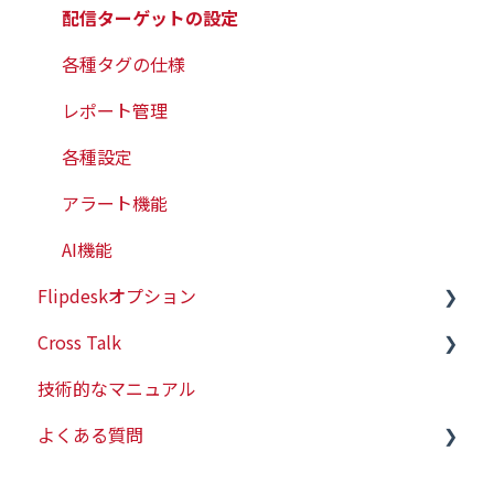
配信ターゲットの設定
各種タグの仕様
レポート管理
各種設定
アラート機能
AI機能
Flipdeskオプション
Cross Talk
有人チャット
技術的なマニュアル
WEBプッシュ
スタートガイド
よくある質問
会員情報連携
ヒートマップ
技術的な情報