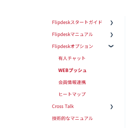
Flipdeskスタートガイド
Flipdeskマニュアル
初めての方はこちら
Flipdeskオプション
初期設定（タグ設置）
シナリオ
配信ターゲットの設定
有人チャット
各種タグの仕様
WEBプッシュ
レポート管理
会員情報連携
各種設定
ヒートマップ
Cross Talk
アラート機能
技術的なマニュアル
AI機能
スタートガイド