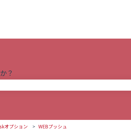
か？
りません。
deskオプション
WEBプッシュ