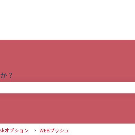
か？
りません。
deskオプション
WEBプッシュ