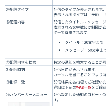
⑤配信タイプ
配信のタイプが表示されます。
表示されるタイプは「予約」「
⑥配信内容
配信したタイトル・メッセージ
表示される文字数には制限が
ダーで省略されます。
タイトル：20文字まで
メッセージ：50文字ま
⑦配信内容を検索
特定の通知を検索することが
⑧配信時刻
配信日時が表示されます。
カーソルを当てることでより
⑨指標一覧
配信結果を各指標でご確認い
詳細は下記の
指標一覧
をご確
⑩ハンバーガーメニュー
配信設定した通知のコピー・C
す。