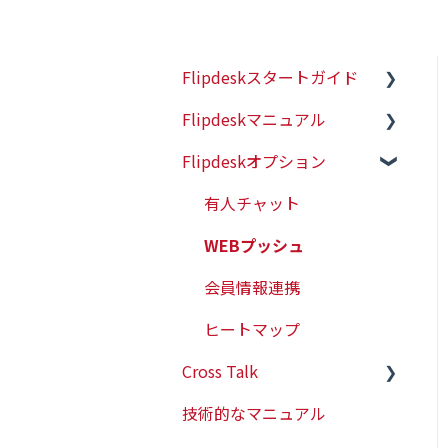
Flipdeskスタートガイド
Flipdeskマニュアル
初めての方はこちら
Flipdeskオプション
初期設定（タグ設置）
シナリオ
配信ターゲットの設定
有人チャット
各種タグの仕様
WEBプッシュ
レポート管理
会員情報連携
各種設定
ヒートマップ
Cross Talk
アラート機能
技術的なマニュアル
AI機能
スタートガイド