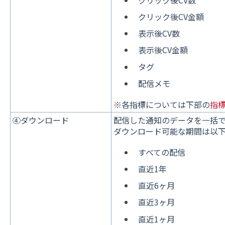
クリック後CV金額
表示後CV数
表示後CV金額
タグ
配信メモ
※各指標については下部の
指
④ダウンロード
配信した通知のデータを一括
ダウンロード可能な期間は以
すべての配信
直近1年
直近6ヶ月
直近3ヶ月
直近1ヶ月