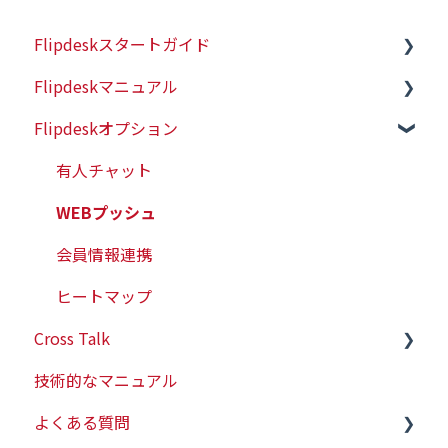
Flipdeskスタートガイド
Flipdeskマニュアル
初めての方はこちら
Flipdeskオプション
初期設定（タグ設置）
シナリオ
配信ターゲットの設定
有人チャット
各種タグの仕様
WEBプッシュ
レポート管理
会員情報連携
各種設定
ヒートマップ
Cross Talk
アラート機能
技術的なマニュアル
AI機能
スタートガイド
よくある質問