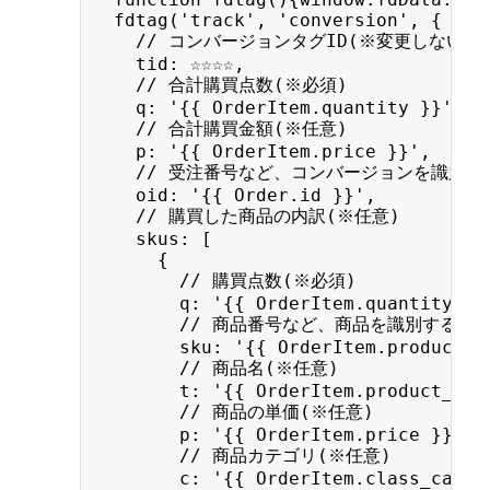
  fdtag('track', 'conversion', {
    // コンバージョンタグID(※変更しないで
    tid: ☆☆☆☆,
    // 合計購買点数(※必須)
    q: '{{ OrderItem.quantity }}',
    // 合計購買金額(※任意)
    p: '{{ OrderItem.price }}',
    // 受注番号など、コンバージョンを識別す
    oid: '{{ Order.id }}', 
    // 購買した商品の内訳(※任意)
    skus: [
      {
        // 購買点数(※必須)
        q: '{{ OrderItem.quantity }}
        // 商品番号など、商品を識別する文
        sku: '{{ OrderItem.product.i
        // 商品名(※任意)
        t: '{{ OrderItem.product_nam
        // 商品の単価(※任意)
        p: '{{ OrderItem.price }}',
        // 商品カテゴリ(※任意)
        c: '{{ OrderItem.class_categ