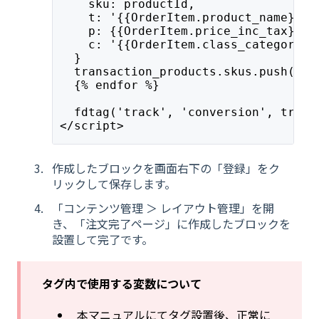
    sku: productId,
    t: '{{OrderItem.product_name}}',
    p: {{OrderItem.price_inc_tax}},
    c: '{{OrderItem.class_category_n
  }
  transaction_products.skus.push(sku
  {% endfor %}
  fdtag('track', 'conversion', trans
</script>
作成したブロックを画面右下の「登録」をク
リックして保存します。
「コンテンツ管理 ＞ レイアウト管理」を開
き、「注文完了ページ」に作成したブロックを
設置して完了です。
タグ内で使用する変数について
本マニュアルにてタグ設置後、正常に