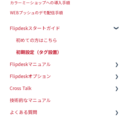
カラーミーショップへの導入手順
WEBプッシュのデモ配信手順
Flipdeskスタートガイド
初めての方はこちら
初期設定（タグ設置）
Flipdeskマニュアル
Flipdeskオプション
シナリオ
Cross Talk
配信ターゲットの設定
有人チャット
技術的なマニュアル
各種タグの仕様
WEBプッシュ
スタートガイド
よくある質問
レポート管理
会員情報連携
各種設定
ヒートマップ
技術的な情報