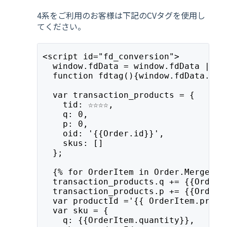
4系をご利用のお客様は下記のCVタグを使用し
てください。
<script id="fd_conversion">
  window.fdData = window.fdData || [
  function fdtag(){window.fdData.pus
  var transaction_products = {
    tid: ☆☆☆☆,
    q: 0,
    p: 0,
    oid: '{{Order.id}}',
    skus: []
  };
  {% for OrderItem in Order.MergedPr
  transaction_products.q += {{OrderI
  transaction_products.p += {{OrderI
  var productId ='{{ OrderItem.produ
  var sku = {
    q: {{OrderItem.quantity}},