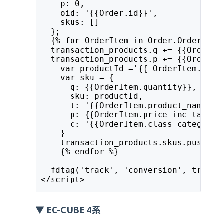
    p: 0,
    oid: '{{Order.id}}',
    skus: []
  };
  {% for OrderItem in Order.OrderDet
  transaction_products.q += {{OrderI
  transaction_products.p += {{OrderI
    var productId ='{{ OrderItem.pro
    var sku = {
      q: {{OrderItem.quantity}},
      sku: productId,
      t: '{{OrderItem.product_name}}
      p: {{OrderItem.price_inc_tax}}
      c: '{{OrderItem.class_category
    }
    transaction_products.skus.push(s
    {% endfor %}
  fdtag('track', 'conversion', trans
</script>
▼ EC-CUBE 4系