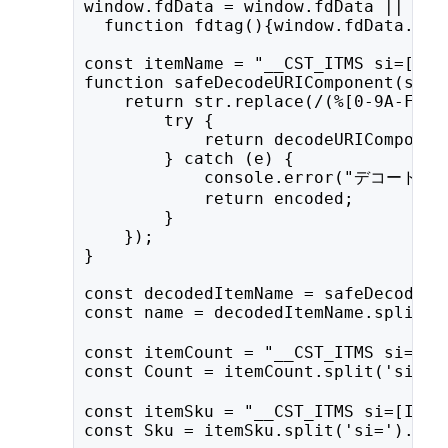
window.fdData = window.fdData || [];
  function fdtag(){window.fdData.pus
const itemName = "__CST_ITMS si=[ITM
function safeDecodeURIComponent(str)
    return str.replace(/(%[0-9A-F]{2
        try {
            return decodeURIComponen
        } catch (e) {
            console.error("デコードに
            return encoded; 
        }
    });
}
const decodedItemName = safeDecodeUR
const name = decodedItemName.split(
const itemCount = "__CST_ITMS si=[IT
const Count = itemCount.split('si='
const itemSku = "__CST_ITMS si=[ITM_
const Sku = itemSku.split('si=').fi