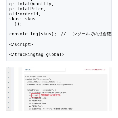
q: totalQuantity,
p: totalPrice,
oid:orderId,
skus: skus
  });
console.log(skus);　// コンソールでの成否確認
</script>
</trackingtag_global>