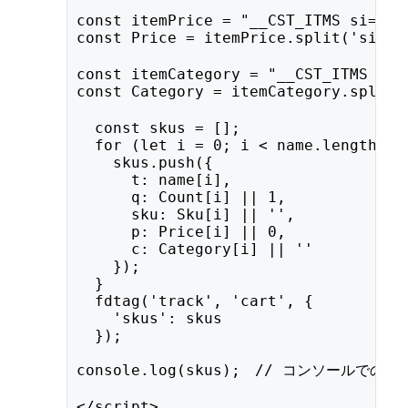
const itemPrice = "__CST_ITMS si=[IT
const Price = itemPrice.split('si='
const itemCategory = "__CST_ITMS si=
const Category = itemCategory.spli
  const skus = [];
  for (let i = 0; i < name.length; i
    skus.push({
      t: name[i],        
      q: Count[i] || 1,  
      sku: Sku[i] || '', 
      p: Price[i] || 0, 
      c: Category[i] || ''
    });
  }
  fdtag('track', 'cart', {
    'skus': skus
  });
console.log(skus);　// コンソールでの
</script>