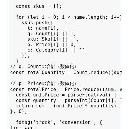
  const skus = [];
  for (let i = 0; i < name.length; i++) {
    skus.push({
      t: name[i],        
      q: Count[i] || 1, 
      sku: Sku[i] || '',
      p: Price[i] || 0,
      c: Category[i] || ''
    });
  }
// q: Countの合計（数値化）
const totalQuantity = Count.reduce((sum, 
// p: Priceの合計（数値化）
const totalPrice = Price.reduce((sum, val
  const unitPrice = parseFloat(val) || 0;
  const quantity = parseInt(Count[i], 10)
  return sum + (unitPrice * quantity);
}, 0);
  fdtag('track', 'conversion', {
tid: ★★★,