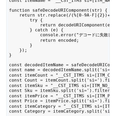
const itemName = "__CST_ITMS si=[ITM_NAME
function safeDecodeURIComponent(str) {
    return str.replace(/(%[0-9A-F]{2})+/g
        try {
            return decodeURIComponent(enc
        } catch (e) {
            console.error("デコードに失敗しま
            return encoded;
        }
    });
}
const decodedItemName = safeDecodeURIComp
const name = decodedItemName.split('si='
const itemCount = "__CST_ITMS si=[ITM_CNT
const Count = itemCount.split('si=').fil
const itemSku = "__CST_ITMS si=[ITM_NO_GA
const Sku = itemSku.split('si=').filter(
const itemPrice = "__CST_ITMS si=[ITM_PRC
const Price = itemPrice.split('si=').fi
const itemCategory = "__CST_ITMS si=[ITM_
const Category = itemCategory.split('si