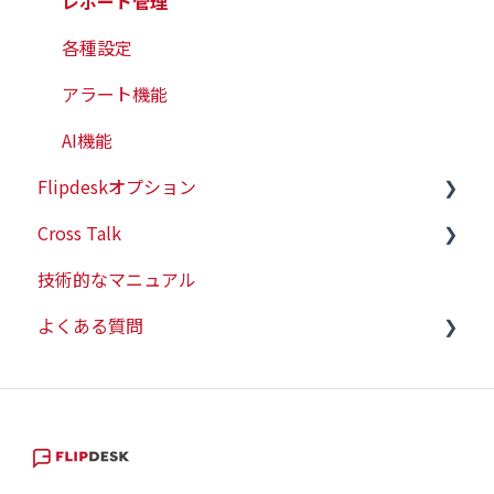
レポート管理
各種設定
アラート機能
AI機能
Flipdeskオプション
Cross Talk
有人チャット
技術的なマニュアル
WEBプッシュ
スタートガイド
よくある質問
会員情報連携
ヒートマップ
技術的な情報
契約・請求関連